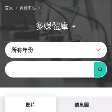
首頁
資源中心
多媒體庫
所有年份
關鍵字
搜尋
影片
信息圖