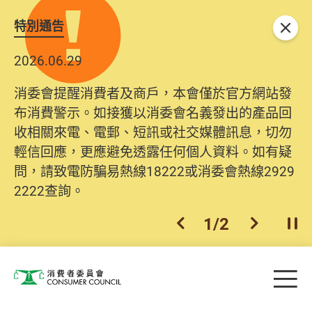
特別通告
關閉
2026.06.29
2025.10.31
消委會提醒消費者及商戶，本會僅於官方網站發
為提升使用者體驗及網絡安全，本會的投訴處理
布消費警示。如接獲以消委會名義發出的產品回
系統已經進行升級及推出新功能。由2025年11月
收相關來電、電郵、短訊或社交媒體訊息，切勿
10日起，消費者需要提供基本聯絡資料（包括姓
輕信回應，更應避免透露任何個人資料。如有疑
名、電郵及電話）註冊帳戶，才可提交投訴、查
問，請致電防騙易熱線18222或消委會熱線2929
詢及建議。所有提交紀錄將清晰整合於帳戶中，
2222查詢。
方便日後作出跟進。
2
/
2
上一個
下一個
開
Skip to main content
目
消費者委員會