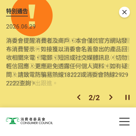
特別通告
關閉
2026.06.29
2025.10.31
消委會提醒消費者及商戶，本會僅於官方網站發
為提升使用者體驗及網絡安全，本會的投訴處理
布消費警示。如接獲以消委會名義發出的產品回
系統已經進行升級及推出新功能。由2025年11月
收相關來電、電郵、短訊或社交媒體訊息，切勿
10日起，消費者需要提供基本聯絡資料（包括姓
輕信回應，更應避免透露任何個人資料。如有疑
名、電郵及電話）註冊帳戶，才可提交投訴、查
問，請致電防騙易熱線18222或消委會熱線2929
詢及建議。所有提交紀錄將清晰整合於帳戶中，
2222查詢。
方便日後作出跟進。
2
/
2
上一個
下一個
開
Skip to main content
目
消費者委員會