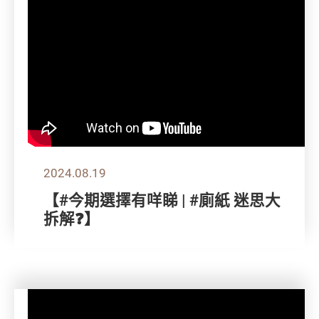
2024.08.19
【#今期選擇有咩睇 | #廁紙 迷思大
拆解❓】