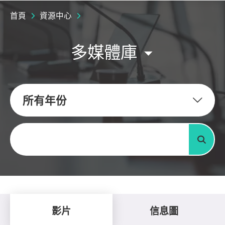
首頁
資源中心
多媒體庫
所有年份
關鍵字
搜尋
影片
信息圖