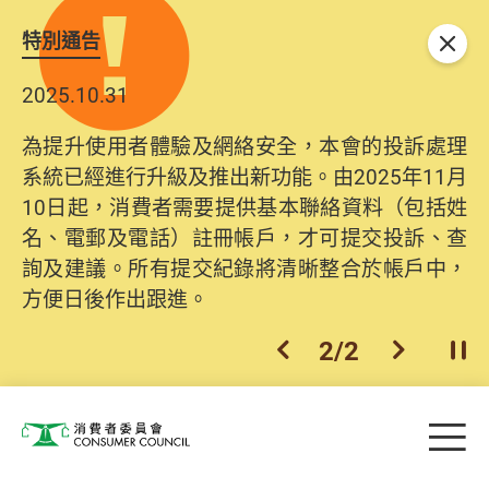
特別通告
關閉
2025.10.31
為提升使用者體驗及網絡安全，本會的投訴處理
系統已經進行升級及推出新功能。由2025年11月
10日起，消費者需要提供基本聯絡資料（包括姓
名、電郵及電話）註冊帳戶，才可提交投訴、查
詢及建議。所有提交紀錄將清晰整合於帳戶中，
方便日後作出跟進。
2
/
2
上一個
下一個
開
Skip to main content
目
消費者委員會