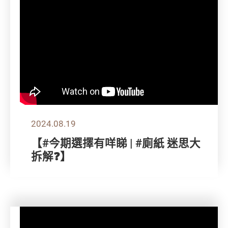
2024.08.19
【#今期選擇有咩睇 | #廁紙 迷思大
拆解❓】