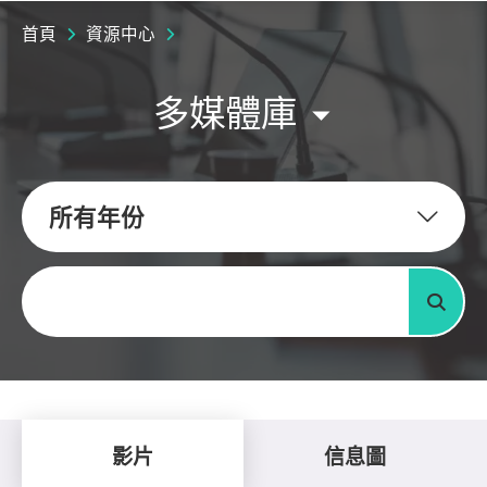
首頁
資源中心
多媒體庫
所有年份
關鍵字
搜尋
影片
信息圖