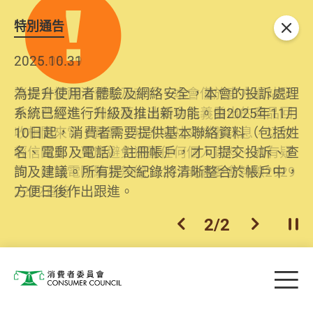
特別通告
關閉
2026.06.29
2025.10.31
消委會提醒消費者及商戶，本會僅於官方網站發
為提升使用者體驗及網絡安全，本會的投訴處理
布消費警示。如接獲以消委會名義發出的產品回
系統已經進行升級及推出新功能。由2025年11月
收相關來電、電郵、短訊或社交媒體訊息，切勿
10日起，消費者需要提供基本聯絡資料（包括姓
輕信回應，更應避免透露任何個人資料。如有疑
名、電郵及電話）註冊帳戶，才可提交投訴、查
問，請致電防騙易熱線18222或消委會熱線2929
詢及建議。所有提交紀錄將清晰整合於帳戶中，
2222查詢。
方便日後作出跟進。
2
/
2
上一個
下一個
開
Skip to main content
目
消費者委員會