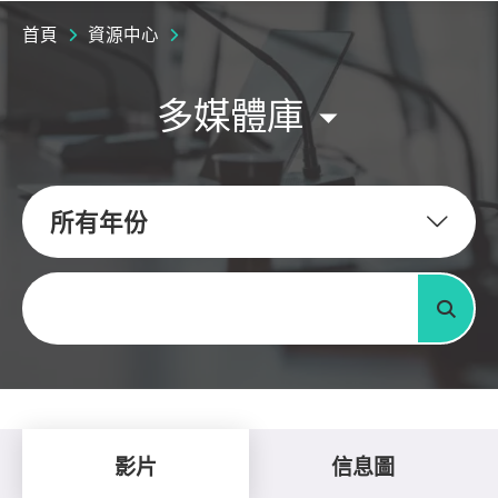
首頁
資源中心
多媒體庫
所有年份
關鍵字
搜尋
影片
信息圖