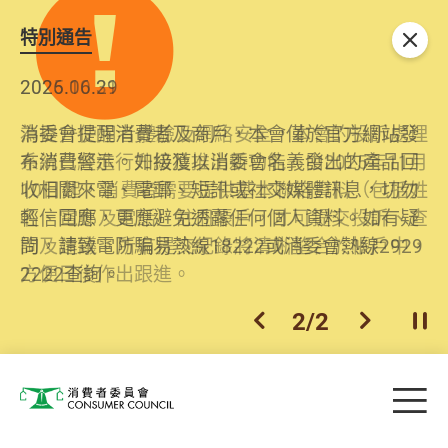
特別通告
關閉
2026.06.29
2025.10.31
消委會提醒消費者及商戶，本會僅於官方網站發
為提升使用者體驗及網絡安全，本會的投訴處理
布消費警示。如接獲以消委會名義發出的產品回
系統已經進行升級及推出新功能。由2025年11月
收相關來電、電郵、短訊或社交媒體訊息，切勿
10日起，消費者需要提供基本聯絡資料（包括姓
輕信回應，更應避免透露任何個人資料。如有疑
名、電郵及電話）註冊帳戶，才可提交投訴、查
問，請致電防騙易熱線18222或消委會熱線2929
詢及建議。所有提交紀錄將清晰整合於帳戶中，
2222查詢。
方便日後作出跟進。
2
/
2
上一個
下一個
開
Skip to main content
目
消費者委員會