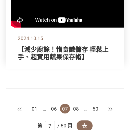
2024.10.15
【減少廚餘！惜食識儲存 輕鬆上
手、超實用蔬果保存術】
上一頁
下一頁
01
…
06
07
08
…
50
第
/ 50 頁
去