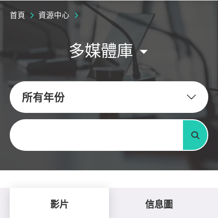
首頁
資源中心
多媒體庫
所有年份
關鍵字
搜尋
影片
信息圖