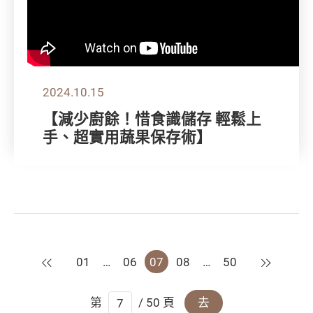
2024.10.15
【減少廚餘！惜食識儲存 輕鬆上
手、超實用蔬果保存術】
上一頁
下一頁
01
…
06
07
08
…
50
第
/ 50 頁
去