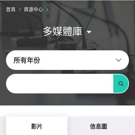
首頁
資源中心
多媒體庫
所有年份
關鍵字
搜尋
影片
信息圖