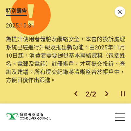
特別通告
關閉
2025.10.31
為提升使用者體驗及網絡安全，本會的投訴處理
系統已經進行升級及推出新功能。由2025年11月
10日起，消費者需要提供基本聯絡資料（包括姓
名、電郵及電話）註冊帳戶，才可提交投訴、查
詢及建議。所有提交紀錄將清晰整合於帳戶中，
方便日後作出跟進。
2
/
2
上一個
下一個
開
Skip to main content
目
消費者委員會