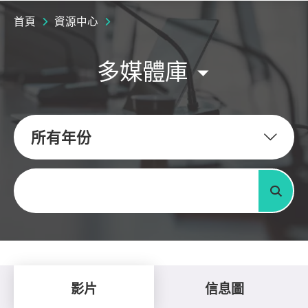
首頁
資源中心
多媒體庫
所有年份
關鍵字
搜尋
影片
信息圖