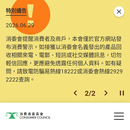
特別通告
關閉
2026.06.29
2025.10.31
消委會提醒消費者及商戶，本會僅於官方網站發
為提升使用者體驗及網絡安全，本會的投訴處理
布消費警示。如接獲以消委會名義發出的產品回
系統已經進行升級及推出新功能。由2025年11月
收相關來電、電郵、短訊或社交媒體訊息，切勿
10日起，消費者需要提供基本聯絡資料（包括姓
輕信回應，更應避免透露任何個人資料。如有疑
名、電郵及電話）註冊帳戶，才可提交投訴、查
問，請致電防騙易熱線18222或消委會熱線2929
詢及建議。所有提交紀錄將清晰整合於帳戶中，
2222查詢。
方便日後作出跟進。
2
/
2
上一個
下一個
開
Skip to main content
目
消費者委員會