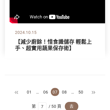
2024.10.15
【減少廚餘！惜食識儲存 輕鬆上
手、超實用蔬果保存術】
上一頁
下一頁
01
…
06
07
08
…
50
第
/ 50 頁
去