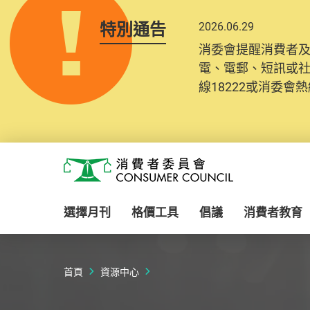
特別通告
2026.06.29
2025.10.31
消委會提醒消費者
為提升使用者體驗及
電、電郵、短訊或
消費者需要提供基
線18222或消委會熱線
紀錄將清晰整合於
Skip to main content
消費者委員會
選擇月刊
格價工具
倡議
消費者教育
首頁
資源中心