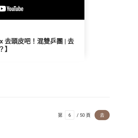
 去頭皮吧！混雙乒團 | 去
？】
第
/ 50 頁
去