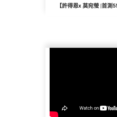
【許得恩x 莫宛螢 |首測