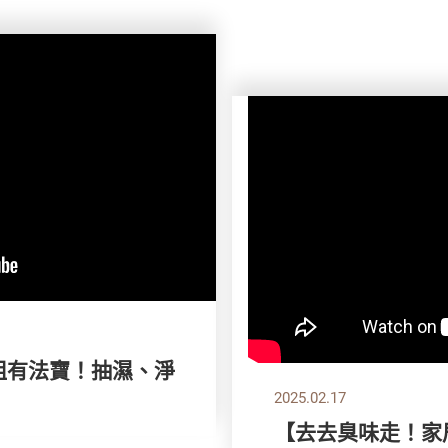
氣小姐有法寶！抽濕、淨
2025.02.17
【去去臭味走！家