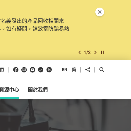
關閉特別通告
會名義發出的產品回收相關來
。由2025年11月10日起，
料。如有疑問，請致電防騙易熱
交投訴、查詢及建議。所有提交
2
/
2
上一個
下一個
開始/暫停幻燈
Facebook
Instagram
Youtube
抖音
領英
分享到
開啟搜尋框
們
EN
简
資源中心
關於我們