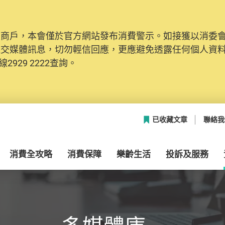
及商戶，本會僅於官方網站發布消費警示。如接獲以消委
網絡安全，本會的投訴處理系統已經進行升級及推出新功能
社交媒體訊息，切勿輕信回應，更應避免透露任何個人資
本聯絡資料（包括姓名、電郵及電話）註冊帳戶，才可提
2929 2222查詢。
帳戶中，方便日後作出跟進。
已收藏文章
聯絡我
消費全攻略
消費保障
樂齡生活
投訴及服務