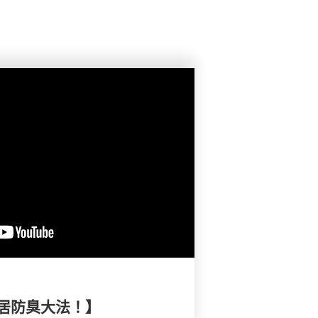
居防臭大法！】