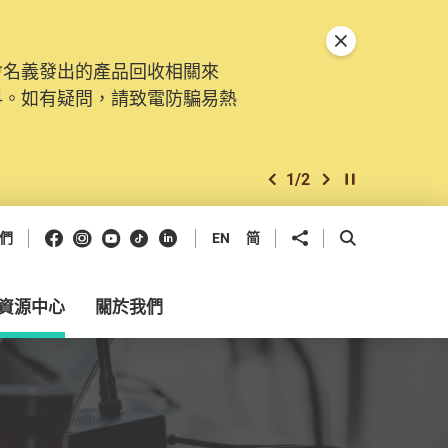
關閉特別通告
會名義發出的產品回收相關來
料。如有疑問，請致電防騙易熱
1
/
2
上一個
下一個
開始/暫停幻燈
Facebook
Instagram
Youtube
抖音
領英
分享到
開啟搜尋框
們
EN
简
資源中心
關於我們