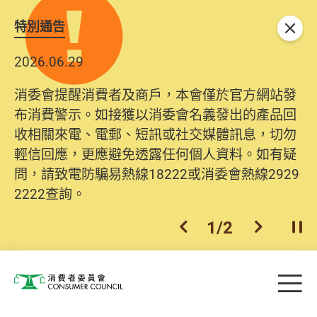
特別通告
關閉
2026.06.29
消委會提醒消費者及商戶，本會僅於官方網站發
布消費警示。如接獲以消委會名義發出的產品回
收相關來電、電郵、短訊或社交媒體訊息，切勿
輕信回應，更應避免透露任何個人資料。如有疑
問，請致電防騙易熱線18222或消委會熱線2929
2222查詢。
1
/
2
上一個
下一個
開
Skip to main content
目
消費者委員會