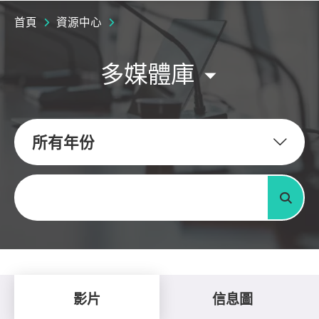
首頁
資源中心
多媒體庫
所有年份
關鍵字
搜尋
影片
信息圖