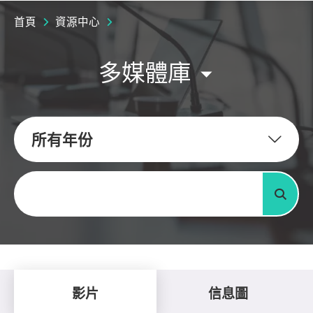
首頁
資源中心
多媒體庫
所有年份
關鍵字
搜尋
影片
信息圖