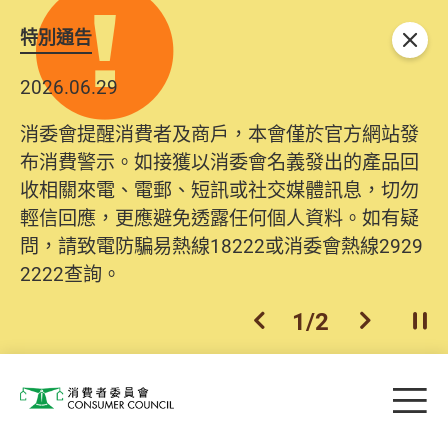
特別通告
關閉
2026.06.29
消委會提醒消費者及商戶，本會僅於官方網站發
布消費警示。如接獲以消委會名義發出的產品回
收相關來電、電郵、短訊或社交媒體訊息，切勿
輕信回應，更應避免透露任何個人資料。如有疑
問，請致電防騙易熱線18222或消委會熱線2929
2222查詢。
1
/
2
上一個
下一個
開
Skip to main content
目
消費者委員會