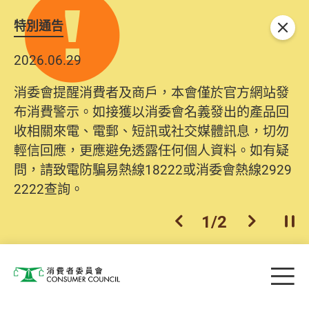
特別通告
關閉
2026.06.29
消委會提醒消費者及商戶，本會僅於官方網站發
布消費警示。如接獲以消委會名義發出的產品回
收相關來電、電郵、短訊或社交媒體訊息，切勿
輕信回應，更應避免透露任何個人資料。如有疑
問，請致電防騙易熱線18222或消委會熱線2929
2222查詢。
1
/
2
上一個
下一個
開
Skip to main content
目
消費者委員會