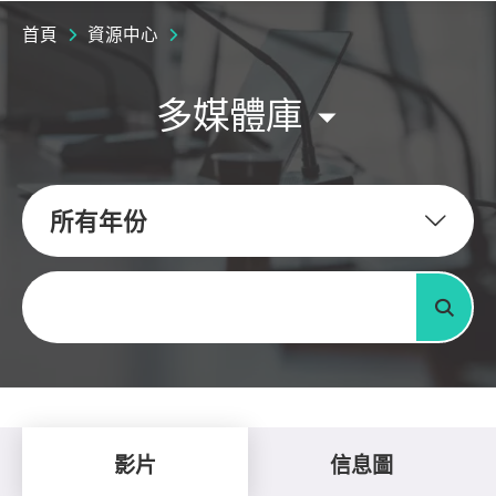
首頁
資源中心
多媒體庫
所有年份
關鍵字
搜尋
影片
信息圖