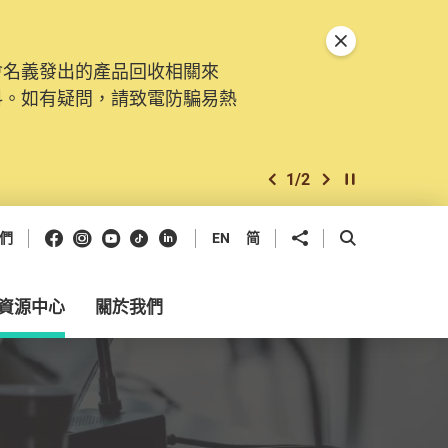
關閉特別通告
會名義發出的產品回收相關來
料。如有疑問，請致電防騙易熱
1
/
2
上一個
下一個
開始/暫停幻燈
Facebook
Instagram
Youtube
抖音
領英
分享到
開啟搜尋框
們
EN
简
資源中心
關於我們