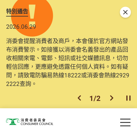
特別通告
關閉
2026.06.29
消委會提醒消費者及商戶，本會僅於官方網站發
布消費警示。如接獲以消委會名義發出的產品回
收相關來電、電郵、短訊或社交媒體訊息，切勿
輕信回應，更應避免透露任何個人資料。如有疑
問，請致電防騙易熱線18222或消委會熱線2929
2222查詢。
1
/
2
上一個
下一個
開
Skip to main content
目
消費者委員會