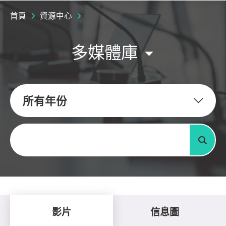
首頁
資源中心
多媒體庫
所有年份
關鍵字
搜尋
影片
信息圖