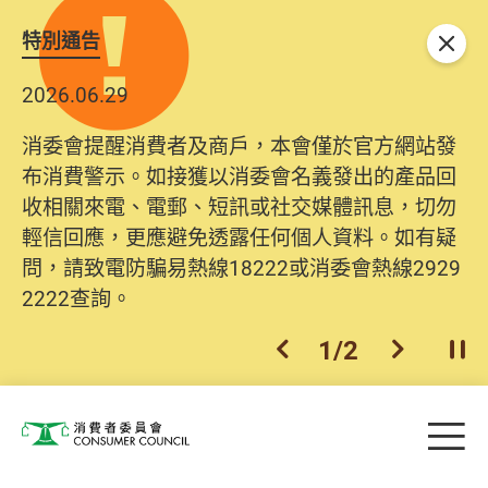
特別通告
關閉
2026.06.29
消委會提醒消費者及商戶，本會僅於官方網站發
布消費警示。如接獲以消委會名義發出的產品回
收相關來電、電郵、短訊或社交媒體訊息，切勿
輕信回應，更應避免透露任何個人資料。如有疑
問，請致電防騙易熱線18222或消委會熱線2929
2222查詢。
1
/
2
上一個
下一個
開
Skip to main content
目
消費者委員會