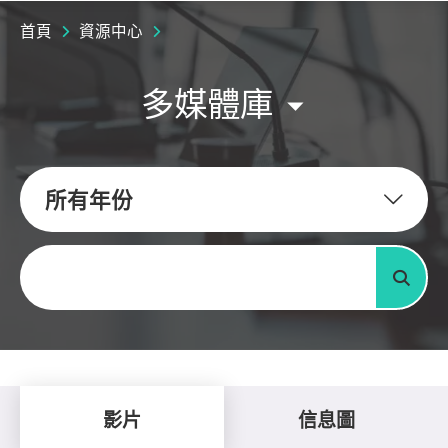
首頁
資源中心
多媒體庫
所有年份
關鍵字
搜尋
影片
信息圖