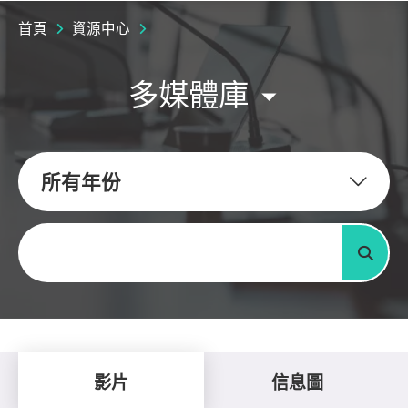
首頁
資源中心
多媒體庫
所有年份
關鍵字
搜尋
影片
信息圖