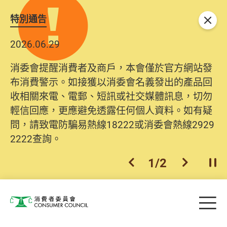
特別通告
關閉
2026.06.29
消委會提醒消費者及商戶，本會僅於官方網站發
布消費警示。如接獲以消委會名義發出的產品回
收相關來電、電郵、短訊或社交媒體訊息，切勿
輕信回應，更應避免透露任何個人資料。如有疑
問，請致電防騙易熱線18222或消委會熱線2929
2222查詢。
1
/
2
上一個
下一個
開
Skip to main content
目
消費者委員會