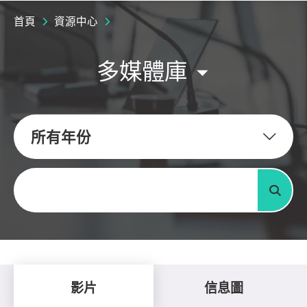
首頁
資源中心
多媒體庫
所有年份
關鍵字
搜尋
影片
信息圖