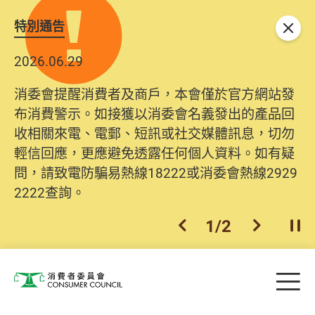
特別通告
關閉
2026.06.29
2025.10.31
消委會提醒消費者及商戶，本會僅於官方網站發
為提升使用者體驗及網絡安全，本會的投訴處理
布消費警示。如接獲以消委會名義發出的產品回
系統已經進行升級及推出新功能。由2025年11月
收相關來電、電郵、短訊或社交媒體訊息，切勿
10日起，消費者需要提供基本聯絡資料（包括姓
輕信回應，更應避免透露任何個人資料。如有疑
名、電郵及電話）註冊帳戶，才可提交投訴、查
問，請致電防騙易熱線18222或消委會熱線2929
詢及建議。所有提交紀錄將清晰整合於帳戶中，
2222查詢。
方便日後作出跟進。
2
/
2
上一個
下一個
開
Skip to main content
目
消費者委員會