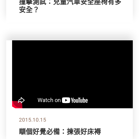
撞擊測試：兒童汽車安全座椅有多
安全？
2015.10.15
瞓個好覺必備：揀張好床褥