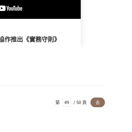
協作推出《實務守則》
第
/ 50 頁
去