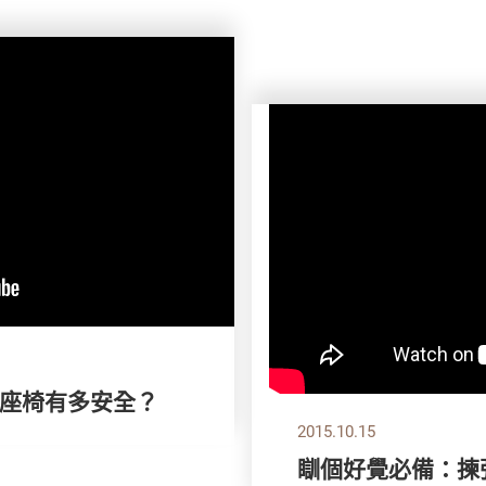
座椅有多安全？
2015.10.15
瞓個好覺必備：揀