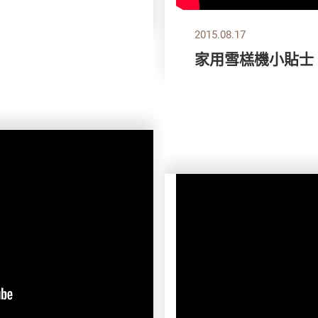
2015.08.17
家用雪榚機小貼士