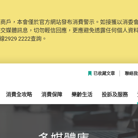
及商戶，本會僅於官方網站發布消費警示。如接獲以消委
網絡安全，本會的投訴處理系統已經進行升級及推出新功能
社交媒體訊息，切勿輕信回應，更應避免透露任何個人資
本聯絡資料（包括姓名、電郵及電話）註冊帳戶，才可提
2929 2222查詢。
帳戶中，方便日後作出跟進。
已收藏文章
聯絡我
消費全攻略
消費保障
樂齡生活
投訴及服務