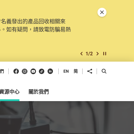
關閉特別通告
會名義發出的產品回收相關來
。由2025年11月10日起，
料。如有疑問，請致電防騙易熱
交投訴、查詢及建議。所有提交
2
/
2
上一個
下一個
開始/暫停幻燈
Facebook
Instagram
Youtube
抖音
領英
分享到
開啟搜尋框
們
EN
简
資源中心
關於我們