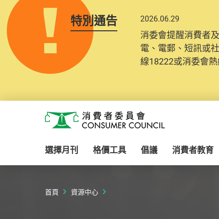
特別通告
2026.06.29
2025.10.31
消委會提醒消費者
為提升使用者體驗及
電、電郵、短訊或
消費者需要提供基
線18222或消委會熱線
紀錄將清晰整合於
Skip to main content
消費者委員會
選擇月刊
格價工具
倡議
消費者教育
首頁
資源中心