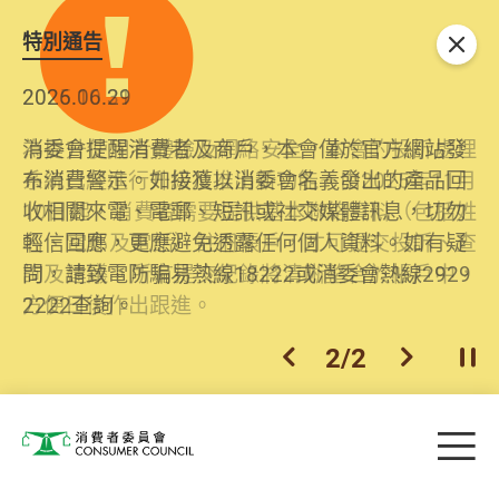
特別通告
關閉
2026.06.29
2025.10.31
消委會提醒消費者及商戶，本會僅於官方網站發
為提升使用者體驗及網絡安全，本會的投訴處理
布消費警示。如接獲以消委會名義發出的產品回
系統已經進行升級及推出新功能。由2025年11月
收相關來電、電郵、短訊或社交媒體訊息，切勿
10日起，消費者需要提供基本聯絡資料（包括姓
輕信回應，更應避免透露任何個人資料。如有疑
名、電郵及電話）註冊帳戶，才可提交投訴、查
問，請致電防騙易熱線18222或消委會熱線2929
詢及建議。所有提交紀錄將清晰整合於帳戶中，
2222查詢。
方便日後作出跟進。
2
/
2
上一個
下一個
開
Skip to main content
目
消費者委員會