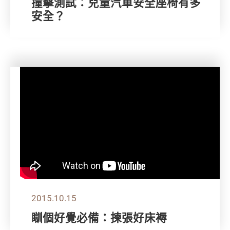
撞擊測試：兒童汽車安全座椅有多
安全？
2015.10.15
瞓個好覺必備：揀張好床褥