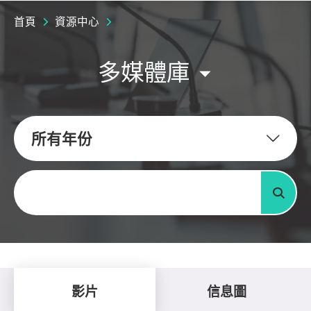
首頁
資源中心
多媒體庫
所有年份
關鍵字
搜尋
影片
信息圖