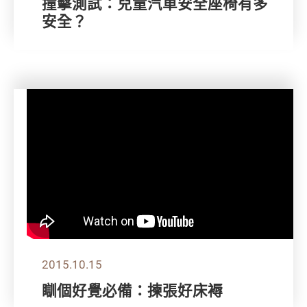
撞擊測試：兒童汽車安全座椅有多
安全？
2015.10.15
瞓個好覺必備：揀張好床褥