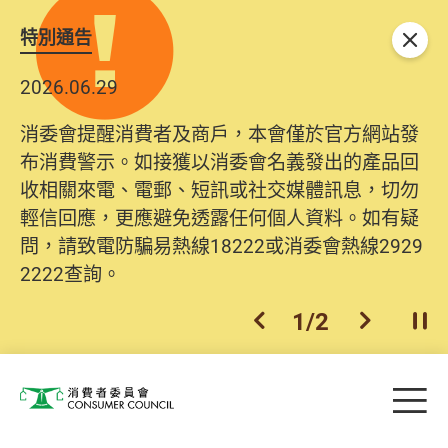
特別通告
關閉
2026.06.29
消委會提醒消費者及商戶，本會僅於官方網站發
布消費警示。如接獲以消委會名義發出的產品回
收相關來電、電郵、短訊或社交媒體訊息，切勿
輕信回應，更應避免透露任何個人資料。如有疑
問，請致電防騙易熱線18222或消委會熱線2929
2222查詢。
1
/
2
上一個
下一個
開
Skip to main content
目
消費者委員會