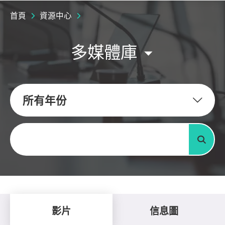
首頁
資源中心
多媒體庫
所有年份
關鍵字
搜尋
影片
信息圖