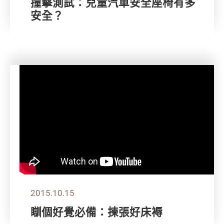
撞擊測試：兒童汽車安全座椅有多
安全？
2015.10.15
瞓個好覺必備：揀張好床褥