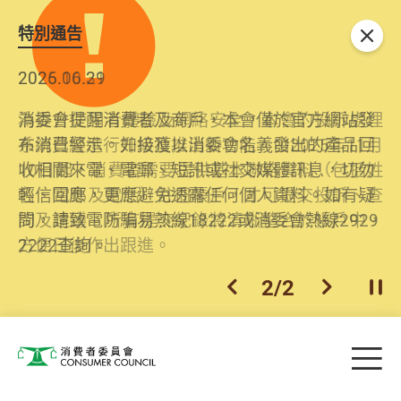
特別通告
關閉
2026.06.29
2025.10.31
消委會提醒消費者及商戶，本會僅於官方網站發
為提升使用者體驗及網絡安全，本會的投訴處理
布消費警示。如接獲以消委會名義發出的產品回
系統已經進行升級及推出新功能。由2025年11月
收相關來電、電郵、短訊或社交媒體訊息，切勿
10日起，消費者需要提供基本聯絡資料（包括姓
輕信回應，更應避免透露任何個人資料。如有疑
名、電郵及電話）註冊帳戶，才可提交投訴、查
問，請致電防騙易熱線18222或消委會熱線2929
詢及建議。所有提交紀錄將清晰整合於帳戶中，
2222查詢。
方便日後作出跟進。
2
/
2
上一個
下一個
開
Skip to main content
目
消費者委員會