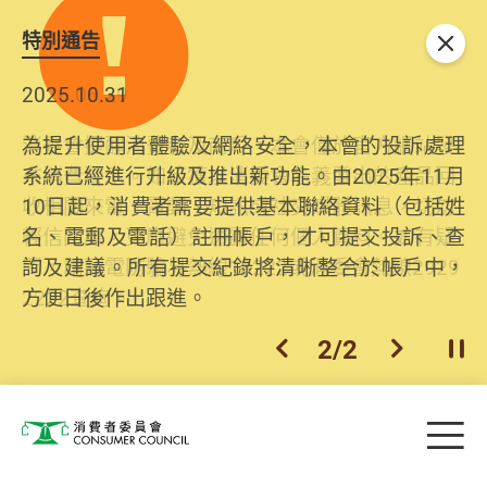
特別通告
關閉
2026.06.29
2025.10.31
消委會提醒消費者及商戶，本會僅於官方網站發
為提升使用者體驗及網絡安全，本會的投訴處理
布消費警示。如接獲以消委會名義發出的產品回
系統已經進行升級及推出新功能。由2025年11月
收相關來電、電郵、短訊或社交媒體訊息，切勿
10日起，消費者需要提供基本聯絡資料（包括姓
輕信回應，更應避免透露任何個人資料。如有疑
名、電郵及電話）註冊帳戶，才可提交投訴、查
問，請致電防騙易熱線18222或消委會熱線2929
詢及建議。所有提交紀錄將清晰整合於帳戶中，
2222查詢。
方便日後作出跟進。
2
/
2
上一個
下一個
開
Skip to main content
目
消費者委員會