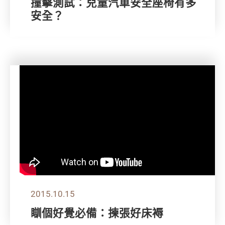
撞擊測試：兒童汽車安全座椅有多
安全？
2015.10.15
瞓個好覺必備：揀張好床褥