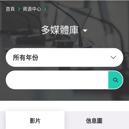
首頁
資源中心
多媒體庫
所有年份
關鍵字
搜尋
影片
信息圖