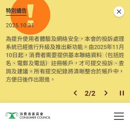
特別通告
關閉
2025.10.31
為提升使用者體驗及網絡安全，本會的投訴處理
系統已經進行升級及推出新功能。由2025年11月
10日起，消費者需要提供基本聯絡資料（包括姓
名、電郵及電話）註冊帳戶，才可提交投訴、查
詢及建議。所有提交紀錄將清晰整合於帳戶中，
方便日後作出跟進。
2
/
2
上一個
下一個
開
Skip to main content
目
消費者委員會