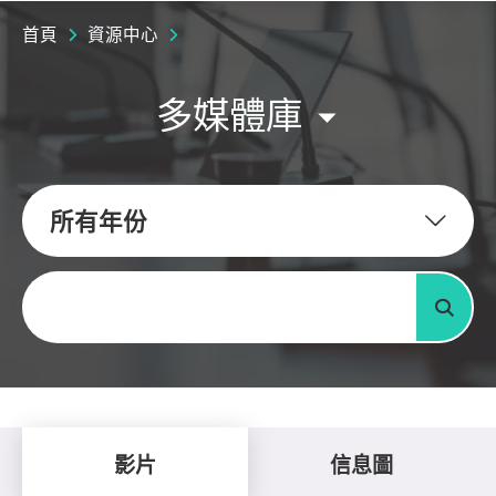
首頁
資源中心
多媒體庫
所有年份
關鍵字
搜尋
影片
信息圖