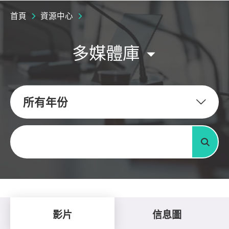
首頁
資源中心
多媒體庫
所有年份
關鍵字
搜尋
影片
信息圖