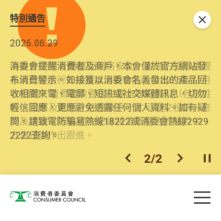
特別通告
關閉
2026.06.29
2025.10.31
消委會提醒消費者及商戶，本會僅於官方網站發
為提升使用者體驗及網絡安全，本會的投訴處理
布消費警示。如接獲以消委會名義發出的產品回
系統已經進行升級及推出新功能。由2025年11月
收相關來電、電郵、短訊或社交媒體訊息，切勿
10日起，消費者需要提供基本聯絡資料（包括姓
輕信回應，更應避免透露任何個人資料。如有疑
名、電郵及電話）註冊帳戶，才可提交投訴、查
問，請致電防騙易熱線18222或消委會熱線2929
詢及建議。所有提交紀錄將清晰整合於帳戶中，
2222查詢。
方便日後作出跟進。
2
/
2
上一個
下一個
開
Skip to main content
目
消費者委員會