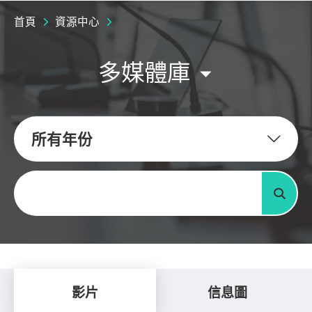
首頁
資源中心
多媒體庫
所有年份
關鍵字
搜尋
影片
信息圖