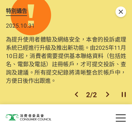
特別通告
關閉
2025.10.31
為提升使用者體驗及網絡安全，本會的投訴處理
系統已經進行升級及推出新功能。由2025年11月
10日起，消費者需要提供基本聯絡資料（包括姓
名、電郵及電話）註冊帳戶，才可提交投訴、查
詢及建議。所有提交紀錄將清晰整合於帳戶中，
方便日後作出跟進。
2
/
2
上一個
下一個
開
Skip to main content
目
消費者委員會