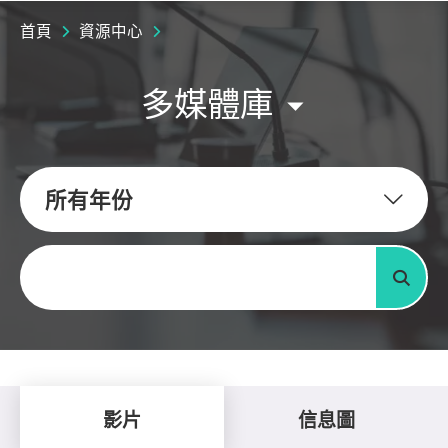
首頁
資源中心
多媒體庫
所有年份
關鍵字
搜尋
影片
信息圖