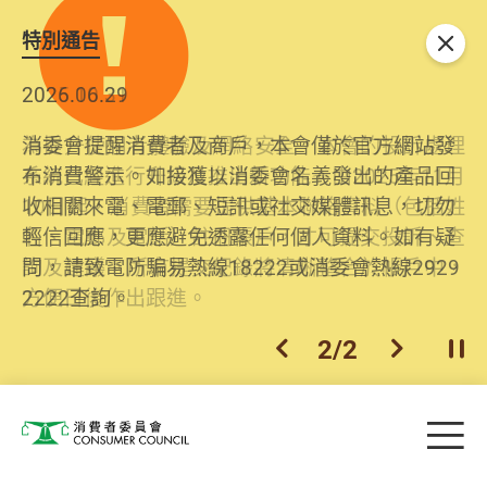
特別通告
關閉
2026.06.29
2025.10.31
消委會提醒消費者及商戶，本會僅於官方網站發
為提升使用者體驗及網絡安全，本會的投訴處理
布消費警示。如接獲以消委會名義發出的產品回
系統已經進行升級及推出新功能。由2025年11月
收相關來電、電郵、短訊或社交媒體訊息，切勿
10日起，消費者需要提供基本聯絡資料（包括姓
輕信回應，更應避免透露任何個人資料。如有疑
名、電郵及電話）註冊帳戶，才可提交投訴、查
問，請致電防騙易熱線18222或消委會熱線2929
詢及建議。所有提交紀錄將清晰整合於帳戶中，
2222查詢。
方便日後作出跟進。
2
/
2
上一個
下一個
開
Skip to main content
目
消費者委員會