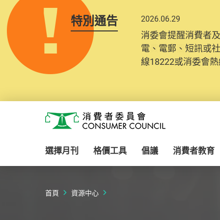
特別通告
2026.06.29
2025.10.31
消委會提醒消費者
為提升使用者體驗及
電、電郵、短訊或
消費者需要提供基
線18222或消委會熱線
紀錄將清晰整合於
Skip to main content
消費者委員會
選擇月刊
格價工具
倡議
消費者教育
首頁
資源中心