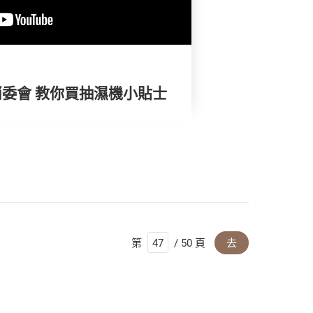
 X 消委會 教你買抽濕機小貼士
第
/ 50 頁
去