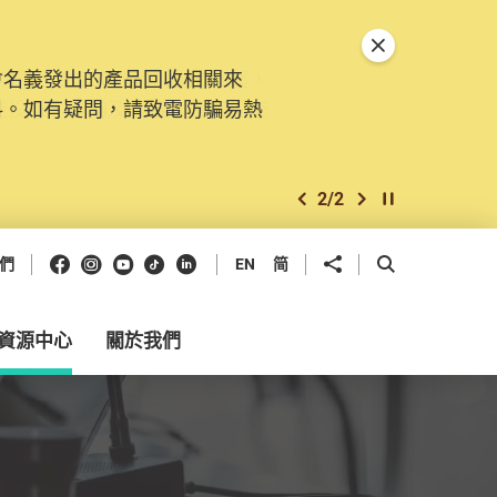
關閉特別通告
會名義發出的產品回收相關來
。由2025年11月10日起，
料。如有疑問，請致電防騙易熱
交投訴、查詢及建議。所有提交
2
/
2
上一個
下一個
開始/暫停幻燈
Facebook
Instagram
Youtube
抖音
領英
分享到
開啟搜尋框
們
EN
简
資源中心
關於我們