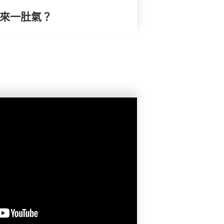
換來一肚氣？