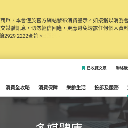
及商戶，本會僅於官方網站發布消費警示。如接獲以消委
網絡安全，本會的投訴處理系統已經進行升級及推出新功能
社交媒體訊息，切勿輕信回應，更應避免透露任何個人資
本聯絡資料（包括姓名、電郵及電話）註冊帳戶，才可提
2929 2222查詢。
帳戶中，方便日後作出跟進。
已收藏文章
聯絡我
消費全攻略
消費保障
樂齡生活
投訴及服務