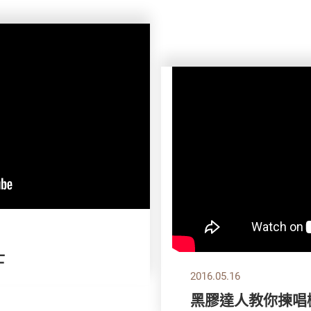
士
2016.05.16
黑膠達人教你揀唱