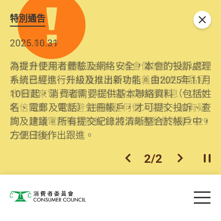
特別通告
關閉
2026.06.29
2025.10.31
消委會提醒消費者及商戶，本會僅於官方網站發
為提升使用者體驗及網絡安全，本會的投訴處理
布消費警示。如接獲以消委會名義發出的產品回
系統已經進行升級及推出新功能。由2025年11月
收相關來電、電郵、短訊或社交媒體訊息，切勿
10日起，消費者需要提供基本聯絡資料（包括姓
輕信回應，更應避免透露任何個人資料。如有疑
名、電郵及電話）註冊帳戶，才可提交投訴、查
問，請致電防騙易熱線18222或消委會熱線2929
詢及建議。所有提交紀錄將清晰整合於帳戶中，
2222查詢。
方便日後作出跟進。
2
/
2
上一個
下一個
開
Skip to main content
目
消費者委員會