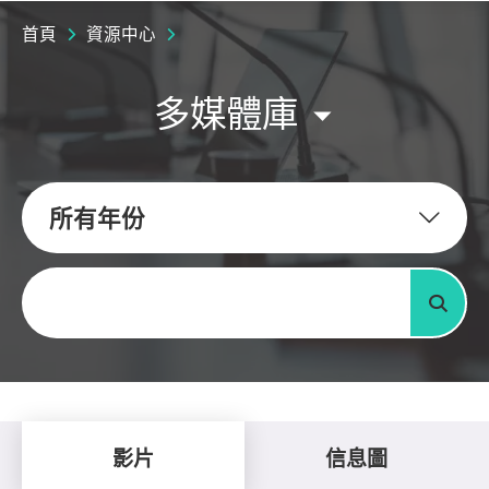
首頁
資源中心
多媒體庫
所有年份
關鍵字
搜尋
影片
信息圖