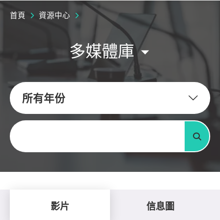
首頁
資源中心
多媒體庫
所有年份
關鍵字
搜尋
影片
信息圖