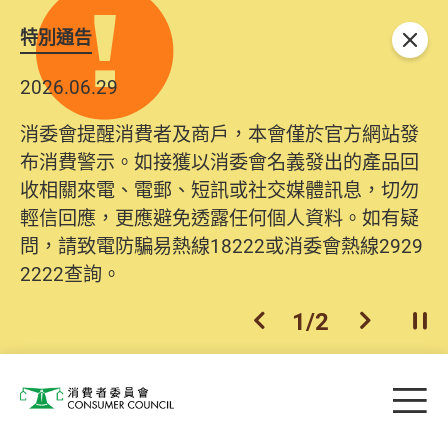
特別通告
關閉
2026.06.29
2025.10.31
消委會提醒消費者及商戶，本會僅於官方網站發
為提升使用者體驗及網絡安全，本會的投訴處理
布消費警示。如接獲以消委會名義發出的產品回
系統已經進行升級及推出新功能。由2025年11月
收相關來電、電郵、短訊或社交媒體訊息，切勿
10日起，消費者需要提供基本聯絡資料（包括姓
輕信回應，更應避免透露任何個人資料。如有疑
名、電郵及電話）註冊帳戶，才可提交投訴、查
問，請致電防騙易熱線18222或消委會熱線2929
詢及建議。所有提交紀錄將清晰整合於帳戶中，
2222查詢。
方便日後作出跟進。
2
/
2
上一個
下一個
開
Skip to main content
目
消費者委員會