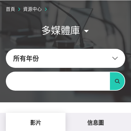
首頁
資源中心
多媒體庫
所有年份
關鍵字
搜尋
影片
信息圖