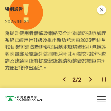
特別通告
關閉
2026.06.29
2025.10.31
消委會提醒消費者及商戶，本會僅於官方網站發
為提升使用者體驗及網絡安全，本會的投訴處理
布消費警示。如接獲以消委會名義發出的產品回
系統已經進行升級及推出新功能。由2025年11月
收相關來電、電郵、短訊或社交媒體訊息，切勿
10日起，消費者需要提供基本聯絡資料（包括姓
輕信回應，更應避免透露任何個人資料。如有疑
名、電郵及電話）註冊帳戶，才可提交投訴、查
問，請致電防騙易熱線18222或消委會熱線2929
詢及建議。所有提交紀錄將清晰整合於帳戶中，
2222查詢。
方便日後作出跟進。
2
/
2
上一個
下一個
開
Skip to main content
目
消費者委員會