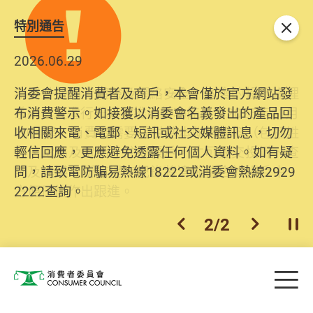
特別通告
關閉
2026.06.29
2025.10.31
消委會提醒消費者及商戶，本會僅於官方網站發
為提升使用者體驗及網絡安全，本會的投訴處理
布消費警示。如接獲以消委會名義發出的產品回
系統已經進行升級及推出新功能。由2025年11月
收相關來電、電郵、短訊或社交媒體訊息，切勿
10日起，消費者需要提供基本聯絡資料（包括姓
輕信回應，更應避免透露任何個人資料。如有疑
名、電郵及電話）註冊帳戶，才可提交投訴、查
問，請致電防騙易熱線18222或消委會熱線2929
詢及建議。所有提交紀錄將清晰整合於帳戶中，
2222查詢。
方便日後作出跟進。
2
/
2
上一個
下一個
開
Skip to main content
目
消費者委員會