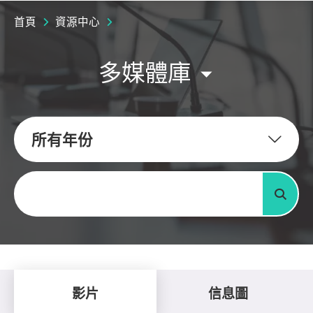
首頁
資源中心
多媒體庫
所有年份
關鍵字
搜尋
影片
信息圖