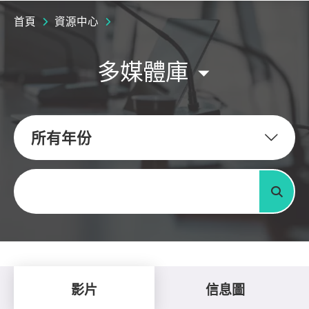
首頁
資源中心
多媒體庫
所有年份
關鍵字
搜尋
影片
信息圖