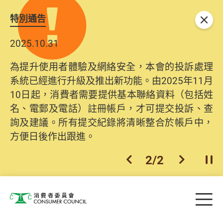
特別通告
關閉
2025.10.31
為提升使用者體驗及網絡安全，本會的投訴處理
系統已經進行升級及推出新功能。由2025年11月
10日起，消費者需要提供基本聯絡資料（包括姓
名、電郵及電話）註冊帳戶，才可提交投訴、查
詢及建議。所有提交紀錄將清晰整合於帳戶中，
方便日後作出跟進。
2
/
2
上一個
下一個
開
Skip to main content
目
消費者委員會