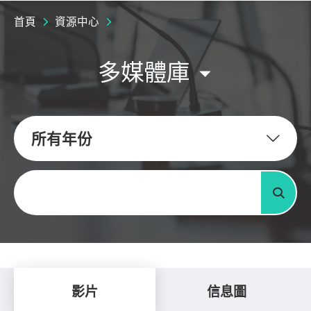
首頁
資源中心
多媒體庫
所有年份
關鍵字
搜尋
影片
信息圖