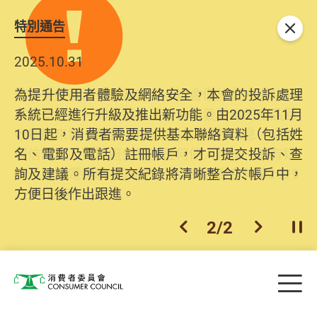
特別通告
關閉
2025.10.31
為提升使用者體驗及網絡安全，本會的投訴處理
系統已經進行升級及推出新功能。由2025年11月
10日起，消費者需要提供基本聯絡資料（包括姓
名、電郵及電話）註冊帳戶，才可提交投訴、查
詢及建議。所有提交紀錄將清晰整合於帳戶中，
方便日後作出跟進。
2
/
2
上一個
下一個
開
Skip to main content
目
消費者委員會