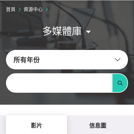
首頁
資源中心
多媒體庫
所有年份
關鍵字
搜尋
影片
信息圖