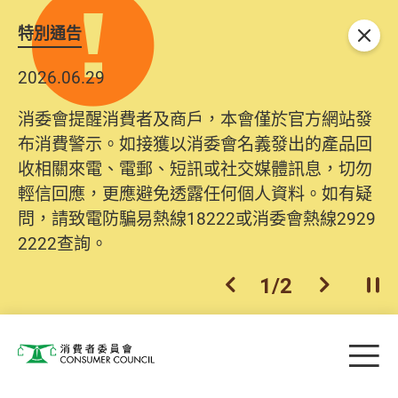
特別通告
關閉
2026.06.29
消委會提醒消費者及商戶，本會僅於官方網站發
布消費警示。如接獲以消委會名義發出的產品回
收相關來電、電郵、短訊或社交媒體訊息，切勿
輕信回應，更應避免透露任何個人資料。如有疑
問，請致電防騙易熱線18222或消委會熱線2929
2222查詢。
1
/
2
上一個
下一個
開
Skip to main content
目
消費者委員會