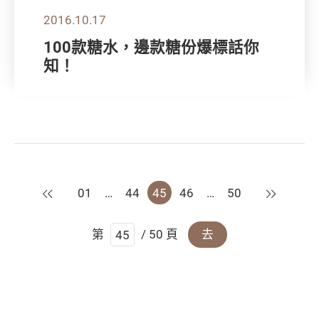
2016.10.17
100款糖水，邊款糖份爆標話你
知！
上一頁
下一頁
01
…
44
45
46
…
50
第
/ 50 頁
去