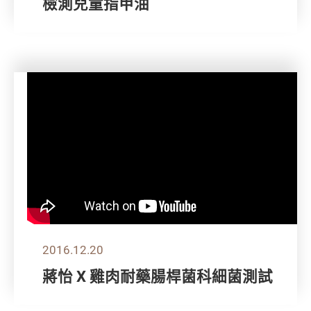
檢測兒童指甲油
2016.12.20
蔣怡 X 雞肉耐藥腸桿菌科細菌測試