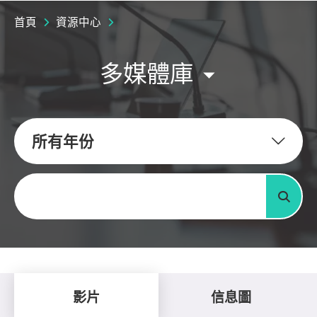
首頁
資源中心
多媒體庫
所有年份
關鍵字
搜尋
影片
信息圖