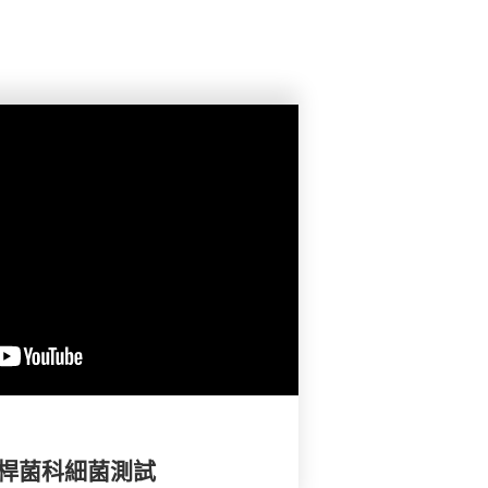
腸桿菌科細菌測試