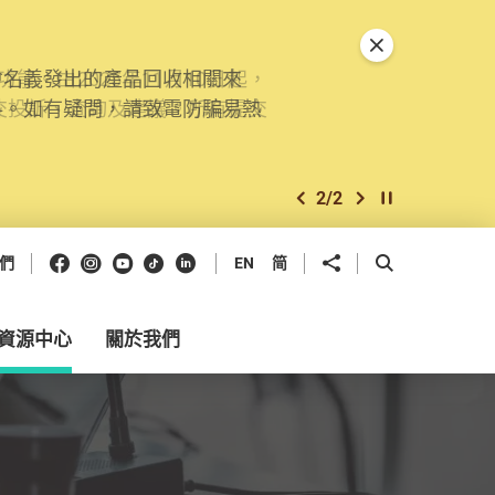
關閉特別通告
。由2025年11月10日起，
交投訴、查詢及建議。所有提交
2
/
2
上一個
下一個
開始/暫停幻燈
Facebook
Instagram
Youtube
抖音
領英
分享到
開啟搜尋框
們
EN
简
資源中心
關於我們