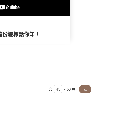
款糖份爆標話你知！
第
/ 50 頁
去