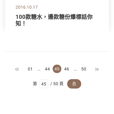
2016.10.17
100款糖水，邊款糖份爆標話你
知！
上一頁
下一頁
01
…
44
45
46
…
50
第
/ 50 頁
去