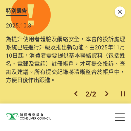
特別通告
關閉
2025.10.31
為提升使用者體驗及網絡安全，本會的投訴處理
系統已經進行升級及推出新功能。由2025年11月
10日起，消費者需要提供基本聯絡資料（包括姓
名、電郵及電話）註冊帳戶，才可提交投訴、查
詢及建議。所有提交紀錄將清晰整合於帳戶中，
方便日後作出跟進。
2
/
2
上一個
下一個
開
Skip to main content
目
消費者委員會