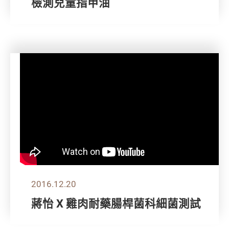
檢測兒童指甲油
2016.12.20
蔣怡 X 雞肉耐藥腸桿菌科細菌測試