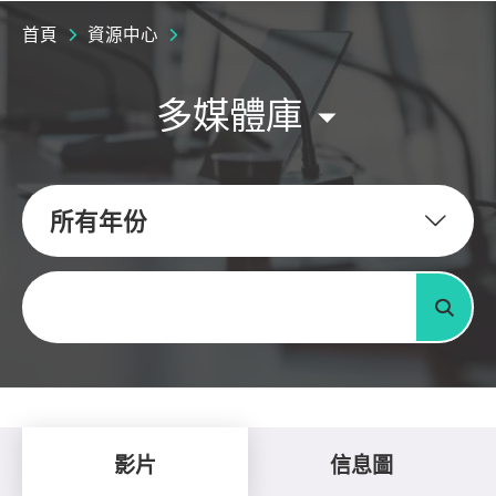
首頁
資源中心
多媒體庫
所有年份
關鍵字
搜尋
影片
信息圖