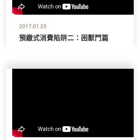
2017.01.25
預繳式消費陷阱二：困獸鬥篇