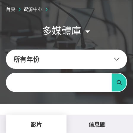
首頁
資源中心
多媒體庫
所有年份
關鍵字
搜尋
影片
信息圖