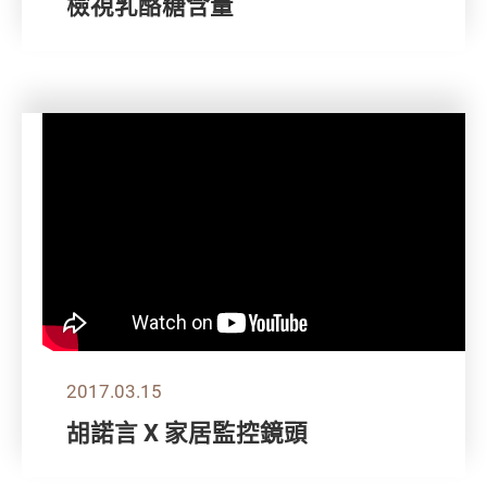
檢視乳酪糖含量
2017.03.15
胡諾言 X 家居監控鏡頭