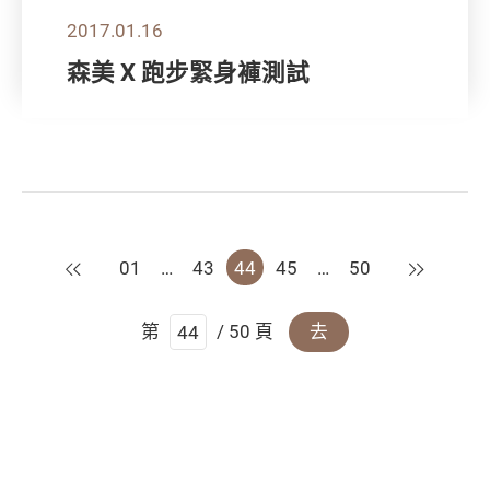
2017.01.16
森美 X 跑步緊身褲測試
上一頁
下一頁
01
…
43
44
45
…
50
第
/ 50 頁
去