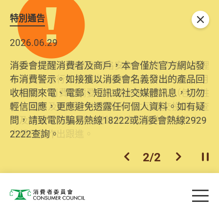
特別通告
關閉
2026.06.29
2025.10.31
消委會提醒消費者及商戶，本會僅於官方網站發
為提升使用者體驗及網絡安全，本會的投訴處理
布消費警示。如接獲以消委會名義發出的產品回
系統已經進行升級及推出新功能。由2025年11月
收相關來電、電郵、短訊或社交媒體訊息，切勿
10日起，消費者需要提供基本聯絡資料（包括姓
輕信回應，更應避免透露任何個人資料。如有疑
名、電郵及電話）註冊帳戶，才可提交投訴、查
問，請致電防騙易熱線18222或消委會熱線2929
詢及建議。所有提交紀錄將清晰整合於帳戶中，
2222查詢。
方便日後作出跟進。
2
/
2
上一個
下一個
開
Skip to main content
目
消費者委員會