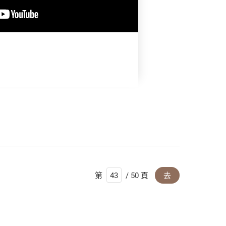
第
/ 50 頁
去