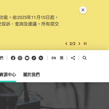
關閉特別通告
。由2025年11月10日起，
交投訴、查詢及建議。所有提交
2
/
2
上一個
下一個
開始/暫停幻燈
Facebook
Instagram
Youtube
抖音
領英
分享到
開啟搜尋框
們
EN
简
資源中心
關於我們