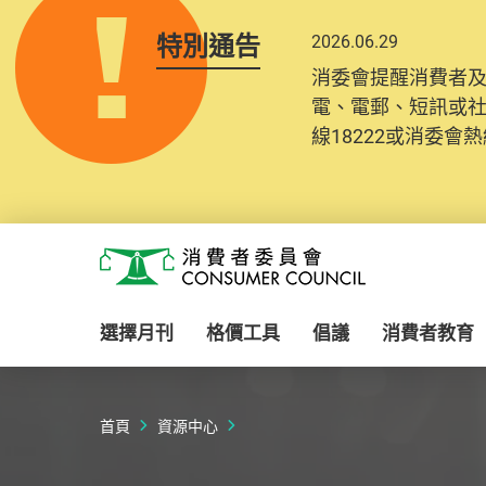
特別通告
2026.06.29
2025.10.31
消委會提醒消費者
為提升使用者體驗及
電、電郵、短訊或
消費者需要提供基
線18222或消委會熱線
紀錄將清晰整合於
Skip to main content
消費者委員會
選擇月刊
格價工具
倡議
消費者教育
首頁
資源中心