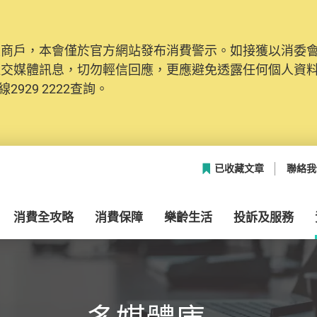
及商戶，本會僅於官方網站發布消費警示。如接獲以消委
網絡安全，本會的投訴處理系統已經進行升級及推出新功能
社交媒體訊息，切勿輕信回應，更應避免透露任何個人資
本聯絡資料（包括姓名、電郵及電話）註冊帳戶，才可提
2929 2222查詢。
帳戶中，方便日後作出跟進。
已收藏文章
聯絡我
消費全攻略
消費保障
樂齡生活
投訴及服務