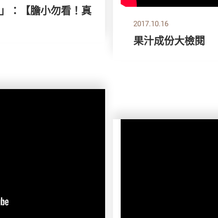
款」：【膽小勿看！真
2017.10.16
果汁成份大檢閱