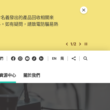
關閉特別通告
會名義發出的產品回收相關來
。由2025年11月10日起，
料。如有疑問，請致電防騙易熱
交投訴、查詢及建議。所有提交
2
/
2
上一個
下一個
開始/暫停幻燈
Facebook
Instagram
Youtube
抖音
領英
分享到
開啟搜尋框
們
EN
简
資源中心
關於我們