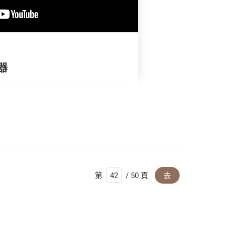
器
第
/ 50 頁
去