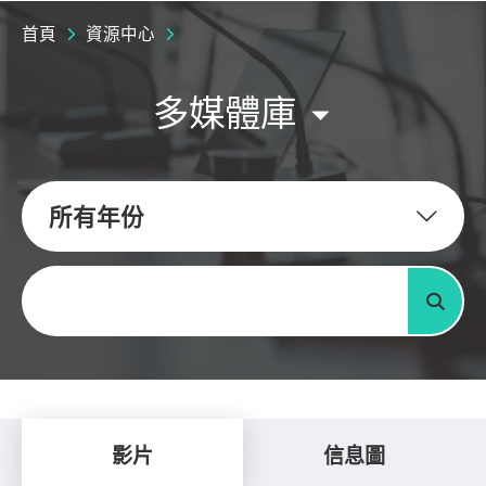
首頁
資源中心
多媒體庫
所有年份
關鍵字
搜尋
影片
信息圖