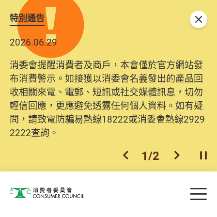
特別通告
關閉
2026.06.29
2025.10.31
消委會提醒消費者及商戶，本會僅於官方網站發
為提升使用者體驗及網絡安全，本會的投訴處理
布消費警示。如接獲以消委會名義發出的產品回
系統已經進行升級及推出新功能。由2025年11月
收相關來電、電郵、短訊或社交媒體訊息，切勿
10日起，消費者需要提供基本聯絡資料（包括姓
輕信回應，更應避免透露任何個人資料。如有疑
名、電郵及電話）註冊帳戶，才可提交投訴、查
問，請致電防騙易熱線18222或消委會熱線2929
詢及建議。所有提交紀錄將清晰整合於帳戶中，
2222查詢。
方便日後作出跟進。
2
/
2
上一個
下一個
開
Skip to main content
目
消費者委員會