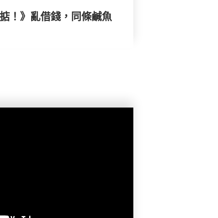
搞掂！》亂借錢，同條鹹魚