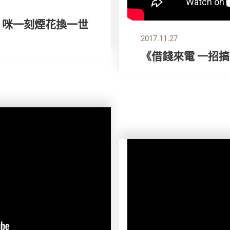
》咪一刻煙花換一世
2017.11.27
《借錢來電 一招