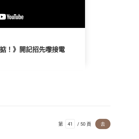
搞掂！》開記招先嚟接電
第
/ 50 頁
去