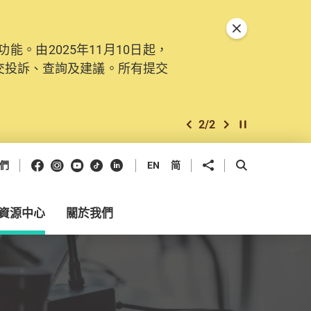
關閉特別通告
。由2025年11月10日起，
交投訴、查詢及建議。所有提交
2
/
2
上一個
下一個
開始/暫停幻燈
Facebook
Instagram
Youtube
抖音
領英
分享到
開啟搜尋框
們
EN
简
資源中心
關於我們