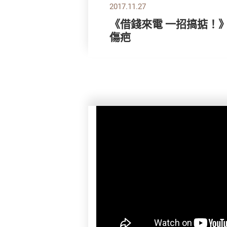
2017.11.27
《借錢來電 一招搞掂！
傷疤