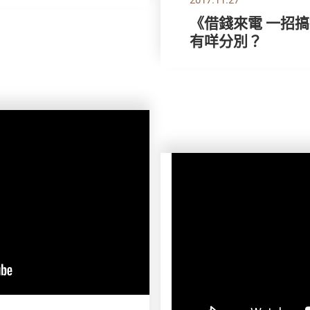
《借錢來電 一招
有咩分別？