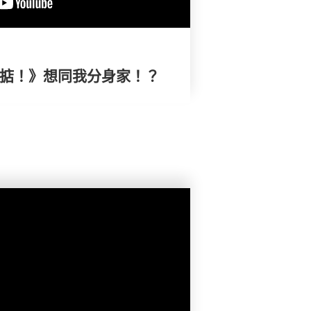
搞掂！》想同我分身家！？