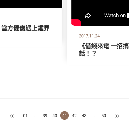
》當方健儀遇上鍾界
2017.11.24
《借錢來電 一招
話！？
上一頁
下一頁
01
…
39
40
41
42
43
…
50