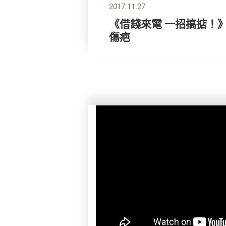
2017.11.27
《借錢來電 一招搞掂！
傷疤