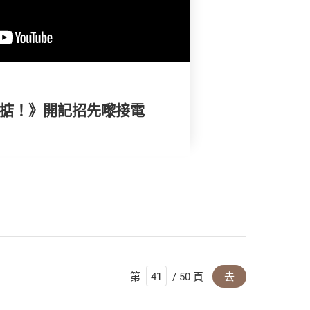
搞掂！》開記招先嚟接電
第
/ 50 頁
去