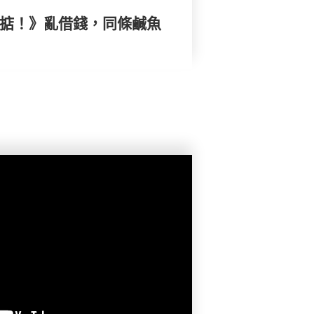
搞掂！》亂借錢，同條鹹魚