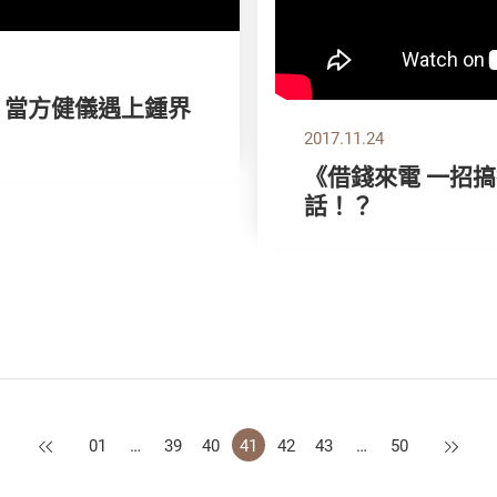
》當方健儀遇上鍾界
2017.11.24
《借錢來電 一招
話！？
上一頁
下一頁
01
…
39
40
41
42
43
…
50