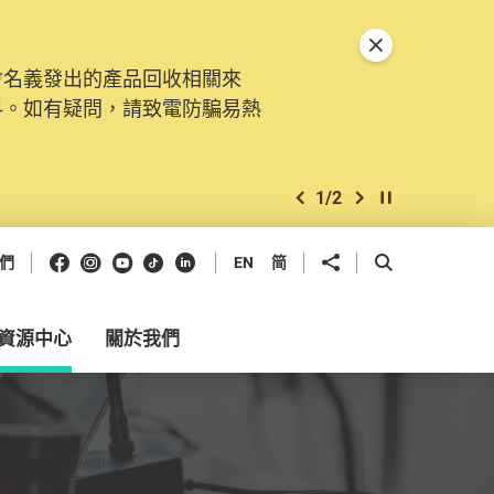
關閉特別通告
會名義發出的產品回收相關來
。由2025年11月10日起，
料。如有疑問，請致電防騙易熱
交投訴、查詢及建議。所有提交
2
/
2
上一個
下一個
開始/暫停幻燈
Facebook
Instagram
Youtube
抖音
領英
分享到
開啟搜尋框
們
EN
简
資源中心
關於我們