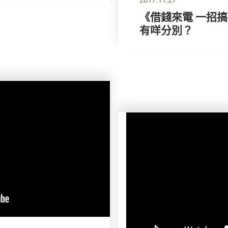
《借錢來電 一招
有咩分別？