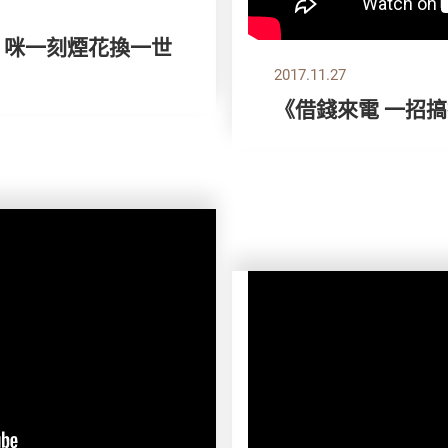
》咪一刻煙花換一世
2017.11.27
《借錢來電 一招