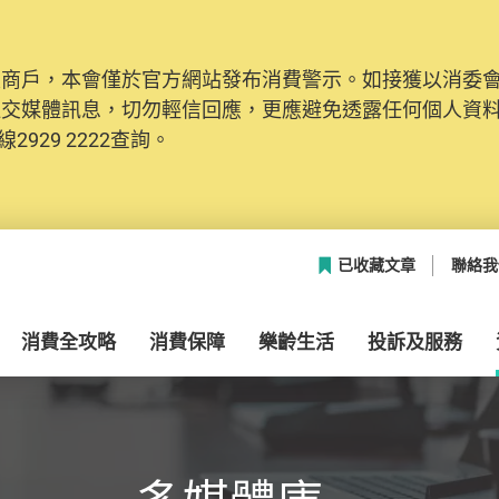
及商戶，本會僅於官方網站發布消費警示。如接獲以消委
網絡安全，本會的投訴處理系統已經進行升級及推出新功能
社交媒體訊息，切勿輕信回應，更應避免透露任何個人資
本聯絡資料（包括姓名、電郵及電話）註冊帳戶，才可提
2929 2222查詢。
帳戶中，方便日後作出跟進。
已收藏文章
聯絡我
消費全攻略
消費保障
樂齡生活
投訴及服務