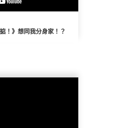
搞掂！》想同我分身家！？