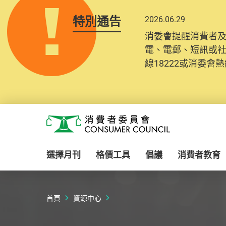
特別通告
2026.06.29
2025.10.31
消委會提醒消費者
為提升使用者體驗及
電、電郵、短訊或
消費者需要提供基
線18222或消委會熱線
紀錄將清晰整合於
Skip to main content
消費者委員會
選擇月刊
格價工具
倡議
消費者教育
首頁
資源中心