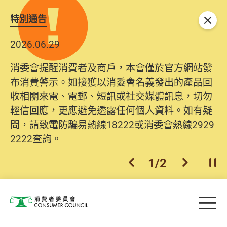
特別通告
關閉
2026.06.29
2025.10.31
消委會提醒消費者及商戶，本會僅於官方網站發
為提升使用者體驗及網絡安全，本會的投訴處理
布消費警示。如接獲以消委會名義發出的產品回
系統已經進行升級及推出新功能。由2025年11月
收相關來電、電郵、短訊或社交媒體訊息，切勿
10日起，消費者需要提供基本聯絡資料（包括姓
輕信回應，更應避免透露任何個人資料。如有疑
名、電郵及電話）註冊帳戶，才可提交投訴、查
問，請致電防騙易熱線18222或消委會熱線2929
詢及建議。所有提交紀錄將清晰整合於帳戶中，
2222查詢。
方便日後作出跟進。
2
/
2
上一個
下一個
開
Skip to main content
目
消費者委員會