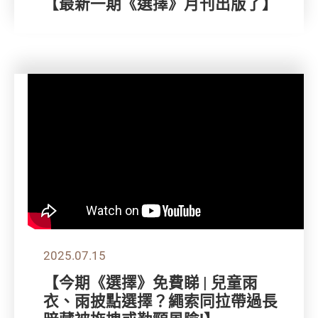
【最新一期《選擇》月刊出版了】
2025.07.15
【今期《選擇》免費睇 | 兒童雨
衣、雨披點選擇？繩索同拉帶過長