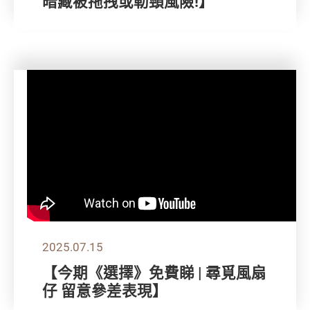
暗藏被拖拽或勒頸風險!】
2025.07.15
【今期《選擇》免費睇 | 尋覓風扇
仔 留意參差表現】