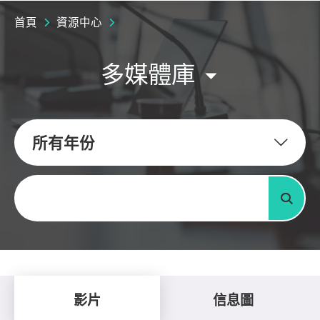
首頁
資源中心
多媒體庫
所有年份
關鍵字
搜尋
影片
信息圖