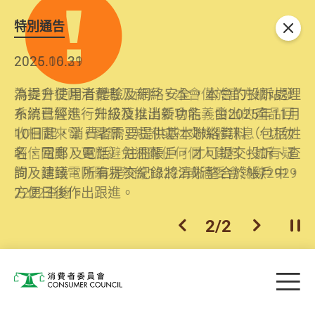
特別通告
關閉
2026.06.29
2025.10.31
消委會提醒消費者及商戶，本會僅於官方網站發
為提升使用者體驗及網絡安全，本會的投訴處理
布消費警示。如接獲以消委會名義發出的產品回
系統已經進行升級及推出新功能。由2025年11月
收相關來電、電郵、短訊或社交媒體訊息，切勿
10日起，消費者需要提供基本聯絡資料（包括姓
輕信回應，更應避免透露任何個人資料。如有疑
名、電郵及電話）註冊帳戶，才可提交投訴、查
問，請致電防騙易熱線18222或消委會熱線2929
詢及建議。所有提交紀錄將清晰整合於帳戶中，
2222查詢。
方便日後作出跟進。
2
/
2
上一個
下一個
開
Skip to main content
目
消費者委員會