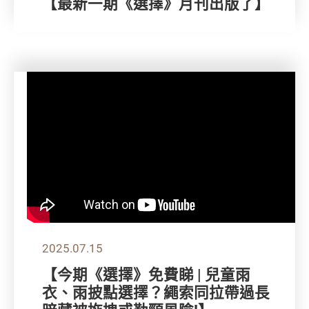
【最新一期《選擇》月刊出版了】
2025.07.15
【今期《選擇》免費睇 | 兒童雨
衣、雨披點選擇？繩索同拉帶過長