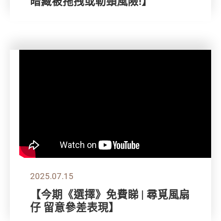
暗藏被拖拽或勒頸風險!】
2025.07.15
【今期《選擇》免費睇 | 尋覓風扇
仔 留意參差表現】