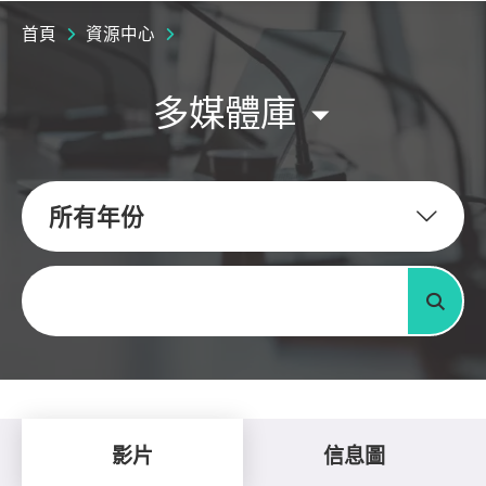
首頁
資源中心
多媒體庫
所有年份
關鍵字
搜尋
影片
信息圖