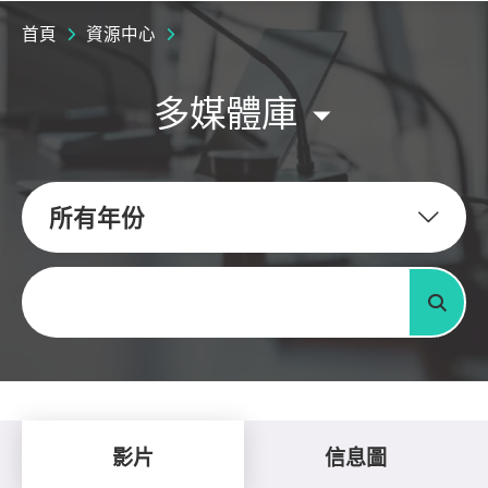
首頁
資源中心
多媒體庫
所有年份
關鍵字
搜尋
影片
信息圖