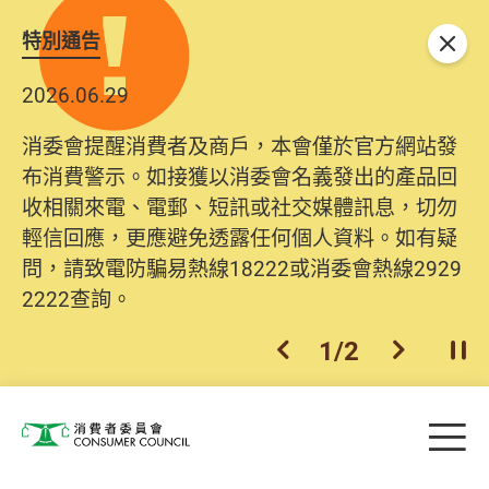
特別通告
關閉
2026.06.29
2025.10.31
消委會提醒消費者及商戶，本會僅於官方網站發
為提升使用者體驗及網絡安全，本會的投訴處理
布消費警示。如接獲以消委會名義發出的產品回
系統已經進行升級及推出新功能。由2025年11月
收相關來電、電郵、短訊或社交媒體訊息，切勿
10日起，消費者需要提供基本聯絡資料（包括姓
輕信回應，更應避免透露任何個人資料。如有疑
名、電郵及電話）註冊帳戶，才可提交投訴、查
問，請致電防騙易熱線18222或消委會熱線2929
詢及建議。所有提交紀錄將清晰整合於帳戶中，
2222查詢。
方便日後作出跟進。
2
/
2
上一個
下一個
開
Skip to main content
目
消費者委員會