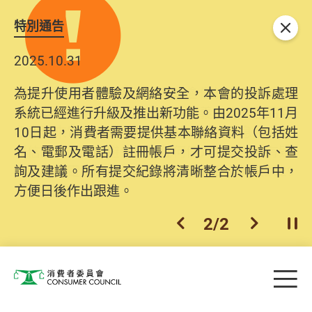
特別通告
關閉
2025.10.31
為提升使用者體驗及網絡安全，本會的投訴處理
系統已經進行升級及推出新功能。由2025年11月
10日起，消費者需要提供基本聯絡資料（包括姓
名、電郵及電話）註冊帳戶，才可提交投訴、查
詢及建議。所有提交紀錄將清晰整合於帳戶中，
方便日後作出跟進。
2
/
2
上一個
下一個
開
Skip to main content
目
消費者委員會