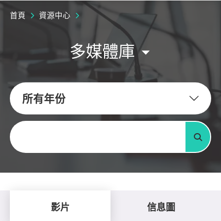
首頁
資源中心
多媒體庫
所有年份
關鍵字
搜尋
影片
信息圖