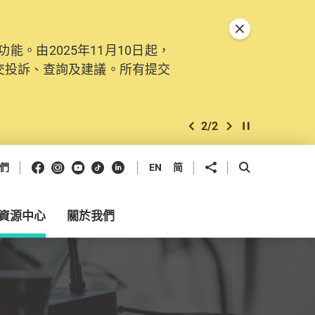
關閉特別通告
。由2025年11月10日起，
交投訴、查詢及建議。所有提交
2
/
2
上一個
下一個
開始/暫停幻燈
Facebook
Instagram
Youtube
抖音
領英
分享到
開啟搜尋框
們
EN
简
資源中心
關於我們