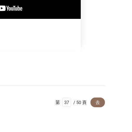
第
/ 50 頁
去