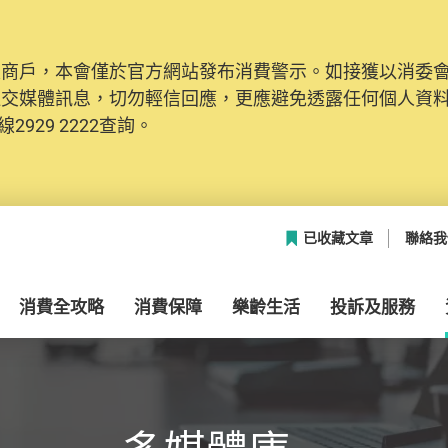
及商戶，本會僅於官方網站發布消費警示。如接獲以消委
網絡安全，本會的投訴處理系統已經進行升級及推出新功能
社交媒體訊息，切勿輕信回應，更應避免透露任何個人資
本聯絡資料（包括姓名、電郵及電話）註冊帳戶，才可提
2929 2222查詢。
帳戶中，方便日後作出跟進。
已收藏文章
聯絡我
消費全攻略
消費保障
樂齡生活
投訴及服務