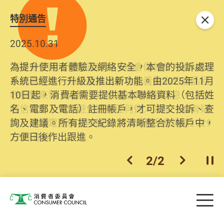
特別通告
關閉
2026.06.29
2025.10.31
消委會提醒消費者及商戶，本會僅於官方網站發
為提升使用者體驗及網絡安全，本會的投訴處理
布消費警示。如接獲以消委會名義發出的產品回
系統已經進行升級及推出新功能。由2025年11月
收相關來電、電郵、短訊或社交媒體訊息，切勿
10日起，消費者需要提供基本聯絡資料（包括姓
輕信回應，更應避免透露任何個人資料。如有疑
名、電郵及電話）註冊帳戶，才可提交投訴、查
問，請致電防騙易熱線18222或消委會熱線2929
詢及建議。所有提交紀錄將清晰整合於帳戶中，
2222查詢。
方便日後作出跟進。
2
/
2
上一個
下一個
開
Skip to main content
目
消費者委員會