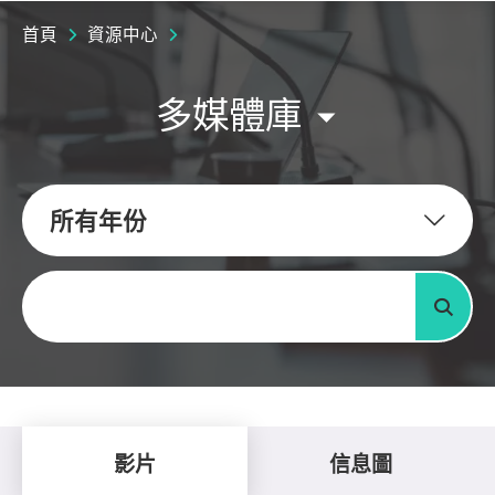
首頁
資源中心
多媒體庫
所有年份
關鍵字
搜尋
影片
信息圖